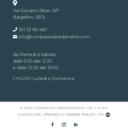

Via Giovanni Elkan, 6/F
Bargellino (BO)
351 35 96 460
info@compassoarredamenti.com
da Martedì a Sabato
dalle 9.30 alle 12.30
e dalle 15.30 alle 19.00
CHIUSO Lunedì e Domenica
© 2025 COMPASSO ARREDAMENTI SRL | P.IVA
04251631208 |
PRIVACY
E
COOKIE POLICY
| BY