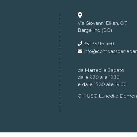

Via Giovanni Elkan, 6/F
Bargellino (BO)
351 35 96 460
info@compassoarreda
da Martedì a Sabato
dalle 9.30 alle 12.30
e dalle 15.30 alle 19.00
CHIUSO Lunedì e Domen