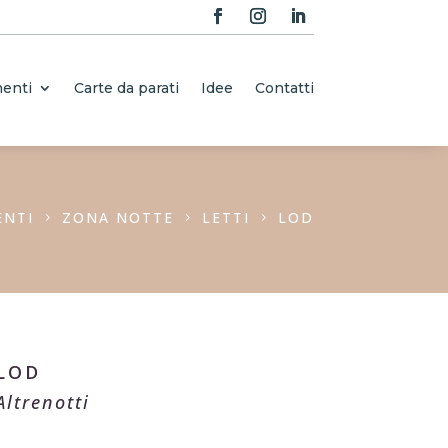
enti
Carte da parati
Idee
Contatti
ENTI
ZONA NOTTE
LETTI
LOD
5
5
5
LOD
Altrenotti