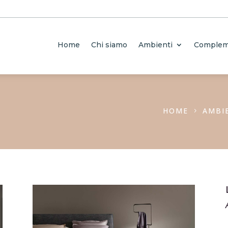
Home
Chi siamo
Ambienti
Complem
HOME
AMBI
5