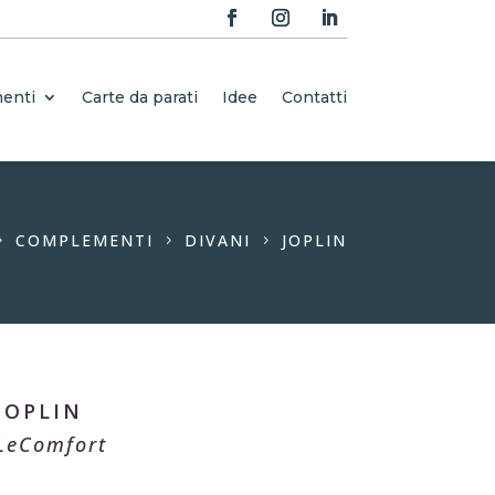
enti
Carte da parati
Idee
Contatti
COMPLEMENTI
DIVANI
JOPLIN
5
5
5
JOPLIN
LeComfort